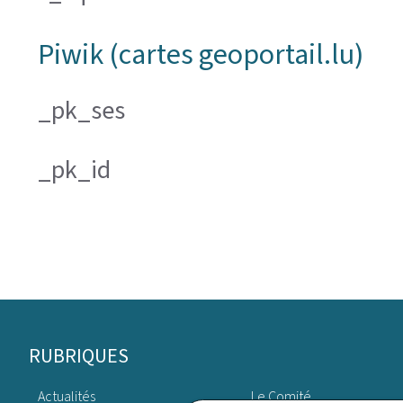
Piwik (cartes geoportail.lu)
_pk_ses
_pk_id
Pied
RUBRIQUES
de
Actualités
Le Comité