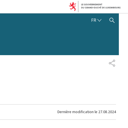
FRANÇAIS
FR
AFFICHER / MASQUER 
PARTAG
Dernière modification le
27.08.2024