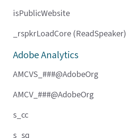
isPublicWebsite
_rspkrLoadCore (ReadSpeaker)
Adobe Analytics
AMCVS_###@AdobeOrg
AMCV_###@AdobeOrg
s_cc
s_sq