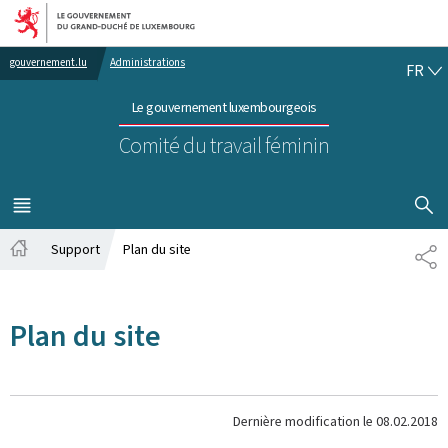
Aller au menu principal
Aller au contenu
FR
gouvernement.lu
Administrations
FR
Le gouvernement luxembourgeois
Comité du travail féminin
AFFICHER
MENU
PRINCIPAL
Support
Plan du site
PA
Accueil
Plan du site
Dernière modification le
08.02.2018