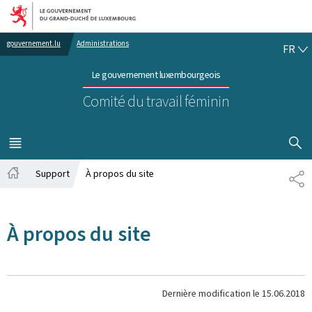
Aller au menu principal
Aller au contenu
FR
gouvernement.lu
Administrations
FR
Le gouvernement luxembourgeois
Comité du travail féminin
AFFICHER
MENU
PRINCIPAL
Support
À propos du site
PA
Accueil
À propos du site
Dernière modification le
15.06.2018