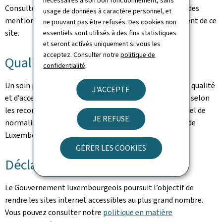
nécessaires à son bon fonctionnement, sans
Consultez la
notice légale
pour prendre connaissance des
usage de données à caractère personnel, et
mentions légales et des informations sur l’hébergement de ce
ne pouvant pas être refusés. Des cookies non
site.
essentiels sont utilisés à des fins statistiques
et seront activés uniquement si vous les
acceptez. Consulter notre
politique de
Qualité
confidentialité
.
Un soin particulier a été pris pour garantir un niveau de qualité
J'ACCEPTE
et d’accessibilité satisfaisant. Ce portail est développé selon
les recommandations du référentiel Renow (Référentiel de
JE REFUSE
normalisation web du gouvernement du Grand-Duché de
Luxembourg).
GÉRER LES COOKIES
Déclaration d’accessibilité
Le Gouvernement luxembourgeois poursuit l’objectif de
rendre les sites internet accessibles au plus grand nombre.
Vous pouvez consulter notre
politique en matière