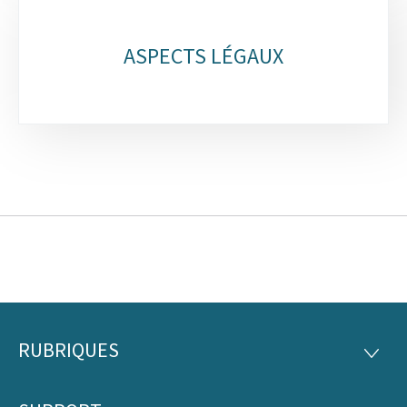
ASPECTS LÉGAUX
RUBRIQUES
Pied
RUBRI
de