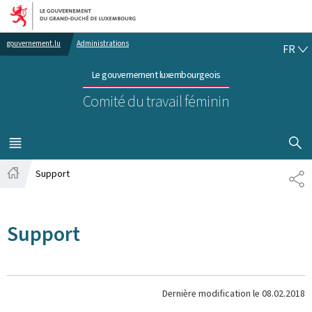
Aller au menu principal
Aller au contenu
FR
gouvernement.lu
Administrations
FR
Le gouvernement luxembourgeois
Comité du travail féminin
AFFICHER
MENU
PRINCIPAL
Support
PA
Accueil
Support
Dernière modification le
08.02.2018