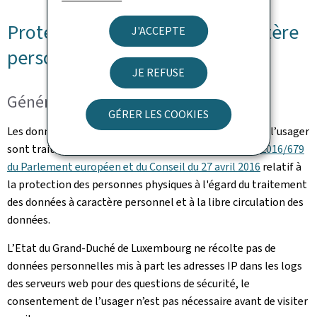
Protection des données à caractère
J'ACCEPTE
personnel
JE REFUSE
Généralités
GÉRER LES COOKIES
Les données à caractère personnel communiquées par l’usager
sont traitées en conformité avec le
Règlement (UE) 2016/679
du Parlement européen et du Conseil du 27 avril 2016
relatif à
la protection des personnes physiques à l'égard du traitement
des données à caractère personnel et à la libre circulation des
données.
L’Etat du Grand-Duché de Luxembourg ne récolte pas de
données personnelles mis à part les adresses IP dans les logs
des serveurs web pour des questions de sécurité, le
consentement de l’usager n’est pas nécessaire avant de visiter