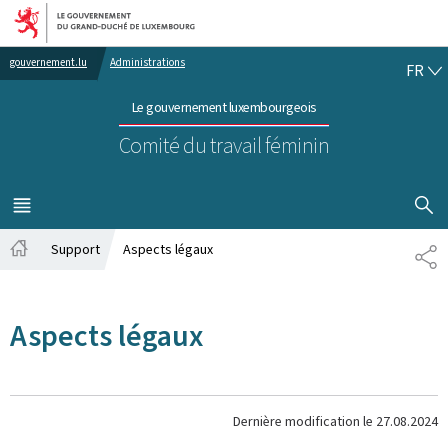
Aller au menu principal
Aller au contenu
FR
gouvernement.lu
Administrations
FR
Le gouvernement luxembourgeois
Comité du travail féminin
AFFICHER
MENU
PRINCIPAL
Support
Aspects légaux
PA
Accueil
Aspects légaux
Dernière modification le
27.08.2024