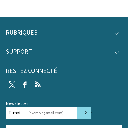
RUBRIQUES
Pied
RUBRI
de
SUPPORT
SUPP
page
RESTEZ CONNECTÉ
Twitter
Facebook
RSS
Newsletter
🡒
E-mail