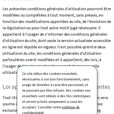
Les présentes conditions générales d'utilisation pourront être
modifiées ou complétées à tout moment, sans préavis, en
fonction des modifications apportées au site, de l'évolution de
la législation ou pour tout autre motif jugé nécessaire. Il
appartient à l’usager de s’informer des conditions générales
d'utilisation du site, dont seule la version actualisée accessible
en ligne est réputée en vigueur. Il est possible qu’entre deux
utilisations du site, les conditions générales d’utilisation
particulières soient modifiées et il appartient, dès lors, à
l’usager de bien lire ces dernières avant chaque nouvelle
utilisation.
Ce site utilise des cookies essentiels
nécessaires à son bon fonctionnement, sans
usage de données à caractère personnel, et
Loi applicable et juridictions compétentes
ne pouvant pas être refusés. Des cookies non
essentiels sont utilisés à des fins statistiques
Tout litige relatif à l'utilisation de ce site et ses Services sera
et seront activés uniquement si vous les
soumis à la loi luxembourgeoise et sera de la compétence
acceptez. Consulter notre
politique de
exclusive des juridictions du Grand-Duché de Luxembourg.
confidentialité
.