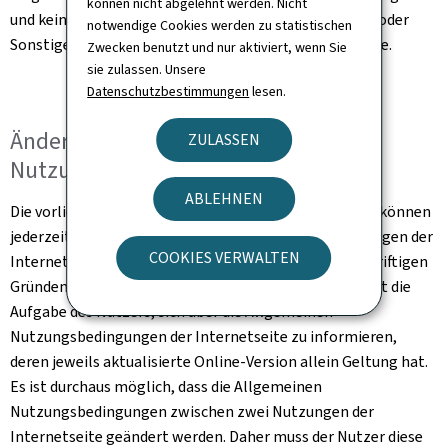
können nicht abgelehnt werden. Nicht
und keinesfalls die Abtretung von Rechten, Eigentum oder
notwendige Cookies werden zu statistischen
Sonstigem im Zusammenhang mit dieser Internetseite.
Zwecken benutzt und nur aktiviert, wenn Sie
sie zulassen. Unsere
Datenschutzbestimmungen
lesen.
Änderung der Allgemeinen
ZULASSEN
Nutzungsbedingungen
ABLEHNEN
Die vorliegenden Allgemeinen Nutzungsbedingungen können
jederzeit und ohne Ankündigung aufgrund von Änderungen der
COOKIES VERWALTEN
Internetseite, der Gesetzgebung oder aus sonstigen triftigen
Gründen Änderungen oder Ergänzungen erfahren. Es ist die
Aufgabe des Nutzers, sich über die Allgemeinen
Nutzungsbedingungen der Internetseite zu informieren,
deren jeweils aktualisierte Online-Version allein Geltung hat.
Es ist durchaus möglich, dass die Allgemeinen
Nutzungsbedingungen zwischen zwei Nutzungen der
Internetseite geändert werden. Daher muss der Nutzer diese