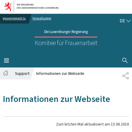
Zur Hauptnavigation
Zum Inhalt
DE
gouvernement.lu
Verwaltungen
DE
Die Luxemburger Regierung
Komitee für Frauenarbeit
SUCHFLED 
MENÜ
HAUPT-
Support
Informationen zur Webseite
TE
Startseite
Informationen zur Webseite
Zum letzten Mal aktualisiert am
15.06.2018