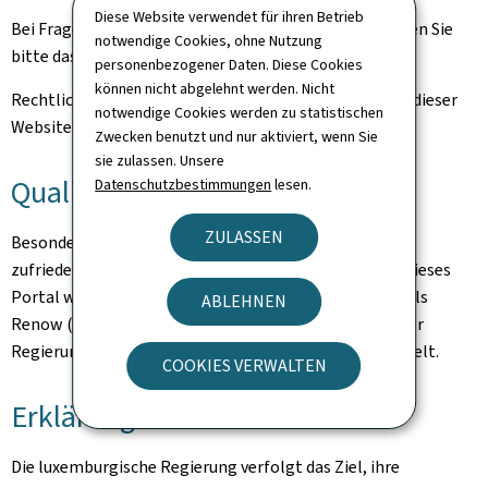
Diese Website verwendet für ihren Betrieb
Bei Fragen zu diesem Portal und seinen Inhalten nutzen Sie
notwendige Cookies, ohne Nutzung
bitte das
Kontaktformular.
personenbezogener Daten. Diese Cookies
können nicht abgelehnt werden. Nicht
Rechtliche Hinweise und Informationen zum Hosting dieser
notwendige Cookies werden zu statistischen
Website finden Sie auf der Seite
rechtliche Aspekte
.
Zwecken benutzt und nur aktiviert, wenn Sie
sie zulassen. Unsere
Qualität
Datenschutzbestimmungen
lesen.
ZULASSEN
Besonderes Augenmerk galt der Gewährleistung eines
zufriedenstellenden Qualitäts- und Zugangsniveaus. Dieses
Portal wird nach den Empfehlungen des Bezugsmodells
ABLEHNEN
Renow (Bezugsmodell der Websites-Normalisation der
Regierung des Großherzogtums Luxemburgs) entwickelt.
COOKIES VERWALTEN
Erklärung zur Barrierefreiheit
Die luxemburgische Regierung verfolgt das Ziel, ihre