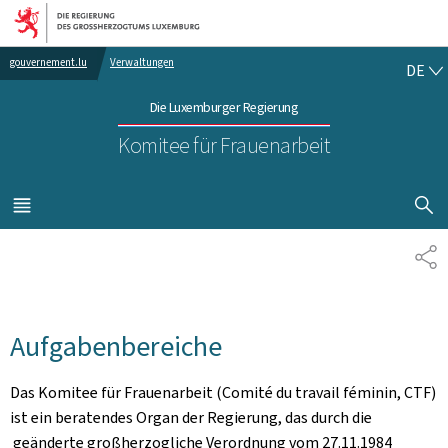
Zur Hauptnavigation
Zum Inhalt
DE
gouvernement.lu
Verwaltungen
DE
Die Luxemburger Regierung
Komitee für Frauenarbeit
SUCHFLED 
MENÜ
HAUPT-
TE
Aufgabenbereiche
Das Komitee für Frauenarbeit (Comité du travail féminin, CTF)
ist ein beratendes Organ der Regierung, das durch die
geänderte großherzogliche Verordnung vom 27.11.1984