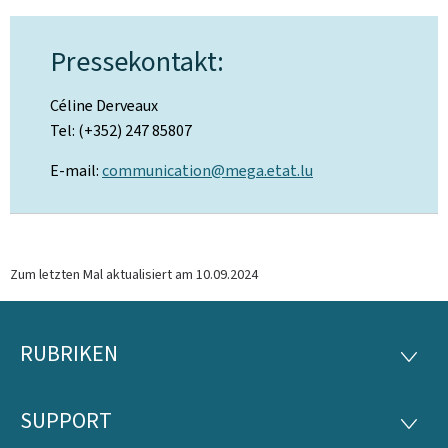
Pressekontakt:
Céline Derveaux
Tel: (+352) 247 85807
E-mail:
communication@mega.etat.lu
Zum letzten Mal aktualisiert am
10.09.2024
RUBRIKEN
Footer
RUBRI
SUPPORT
SUPP