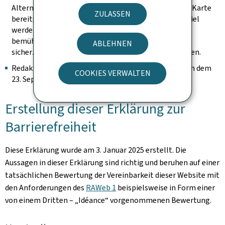
Alternative auf der Seite vorhanden ist, um die in der Karte
ZULASSEN
bereitgestellten Information abzurufen (zum Beispiel
werden die Adressen in Worten ausgeschrieben). Wir
bemühen uns, sie identifizierbar zu halten und
ABLEHNEN
sicherzustellen, dass sie keine Tastaturfalle darstellen.
Redaktioneller Inhalt, der als archiviert gilt (der nach dem
COOKIES VERWALTEN
23. September 2019 nicht mehr geändert wurde).
Erstellung dieser Erklärung zur
Barrierefreiheit
Diese Erklärung wurde am
3. Januar 2025
erstellt. Die
Aussagen in dieser Erklärung sind richtig und beruhen auf einer
tatsächlichen Bewertung der Vereinbarkeit dieser Website mit
den Anforderungen des
RAWeb 1
beispielsweise in Form einer
von einem Dritten – „Idéance“ vorgenommenen Bewertung.