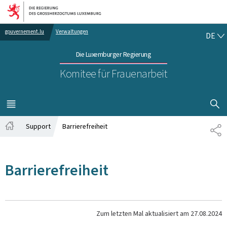
Zur Hauptnavigation
Zum Inhalt
DE
gouvernement.lu
Verwaltungen
DE
Die Luxemburger Regierung
Komitee für Frauenarbeit
SUCHFLED 
MENÜ
HAUPT-
Support
Barrierefreiheit
TE
Startseite
Barrierefreiheit
Zum letzten Mal aktualisiert am
27.08.2024