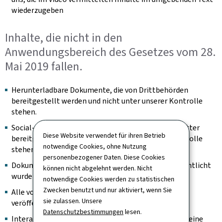
wiederzugeben
Inhalte, die nicht in den
Anwendungsbereich des Gesetzes vom 28.
Mai 2019 fallen.
Herunterladbare Dokumente, die von Drittbehörden
bereitgestellt werden und nicht unter unserer Kontrolle
stehen.
Social-Feed-Bilder, die von Inhaltsaggregatoren Dritter
Diese Website verwendet für ihren Betrieb
bereitgestellt werden und nicht unter unserer Kontrolle
notwendige Cookies, ohne Nutzung
stehen.
personenbezogener Daten. Diese Cookies
Dokumente, die vor dem 23. September 2018 veröffentlicht
können nicht abgelehnt werden. Nicht
wurden.
notwendige Cookies werden zu statistischen
Zwecken benutzt und nur aktiviert, wenn Sie
Alle vor dem 23. September 2020 auf der Website
sie zulassen. Unsere
veröffentlichten Videos.
Datenschutzbestimmungen
lesen.
Interaktive Karten sind insoweit ausgenommen, als eine