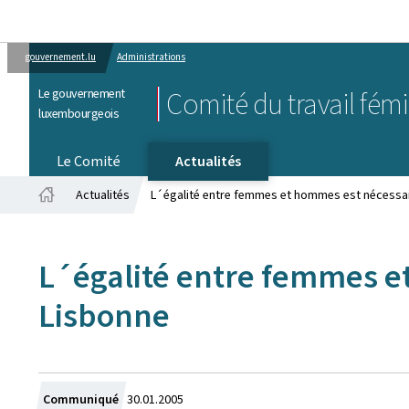
gouvernement.lu
Administrations
Le gouvernement
Comité du travail fém
luxembourgeois
Le Comité
Actualités
Actualités
L´égalité entre femmes et hommes est nécessair
Accueil
L´égalité entre femmes et
Lisbonne
Crée
Communiqué
30.01.2005