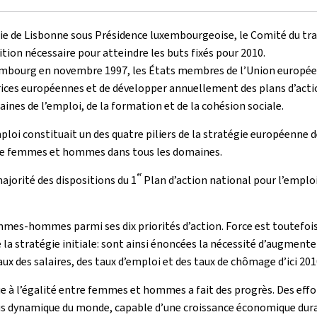
gie de Lisbonne sous Présidence luxembourgeoise, le Comité du trav
ion nécessaire pour atteindre les buts fixés pour 2010.
xembourg en novembre 1997, les États membres de l’Union européen
trices européennes et de développer annuellement des plans d’acti
ines de l’emploi, de la formation et de la cohésion sociale.
oi constituait un des quatre piliers de la stratégie européenne d
tre femmes et hommes dans tous les domaines.
er
ajorité des dispositions du 1
Plan d’action national pour l’emploi
femmes-hommes parmi ses dix priorités d’action. Force est toutefoi
la stratégie initiale: sont ainsi énoncées la nécessité d’augmenter
 des salaires, des taux d’emploi et des taux de chômage d’ici 201
ue à l’égalité entre femmes et hommes a fait des progrès. Des effo
plus dynamique du monde, capable d’une croissance économique du