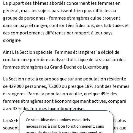
La plupart des thèmes abordés concernent les femmes en
général, mais les sujets paraissent bien plus difficiles au
groupe de personnes - femmes étrangères qui se trouvent
dans un pays étranger, confrontées à des lois, des habitudes et
des comportements différents par rapport à leur pays
d’origine.
Ainsi, la Section spéciale ‘Femmes étrangères’ a décidé de
conduire une première analyse statistique de la situation des
femmes étrangères au Grand-Duché de Luxembourg.
La Section note à ce propos que sur une population résidente
de 429.000 personnes, 75.000 ou presque 18% sont des femmes
étrangères. Parmi la population adulte, quelque 49% des
femmes étrangères sont économiquement actives, comparé
avec 33% des femmes luxembourgeoises.
Ce site utilise des cookies essentiels
La SSFE relève en outre que les femmes étrangères sont plus
nécessaires à son bon fonctionnement, sans
souvent confrontées au chômage (6,25%) - deux fois plus que
usage de données à caractère personnel, et