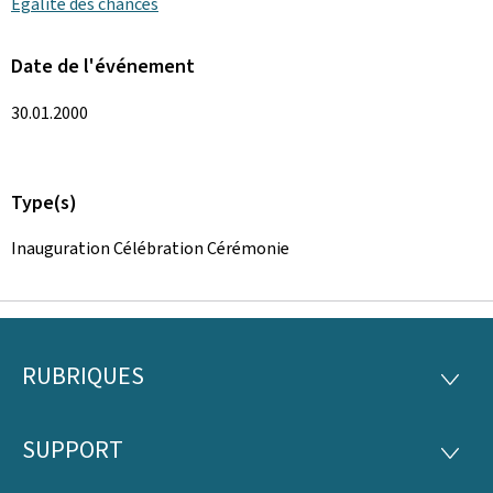
Égalité des chances
Date de l'événement
30.01.2000
Type(s)
Inauguration Célébration Cérémonie
RUBRIQUES
Pied
RUBRI
de
SUPPORT
SUPP
page