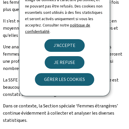
les femmes luxembourgeoises et pratiquement quatre fois
ne pouvant pas être refusés. Des cookies non
plus que les hommes luxembourgeois.
essentiels sont utilisés à des fins statistiques
et seront activés uniquement si vous les
Il s’est révélé en outre que les femmes étrangères sont en
acceptez. Consulter notre
politique de
moyenne plus jeunes que les femmes luxembourgeoises et
confidentialité
.
qu'elles ont un niveau d’éducation inférieur.
J'ACCEPTE
Une analyse plus approfondie a montré que souvent les
femmes étrangères qui ont un poste de cadre ou qui exercent
une profession libérale sont proportionnellement aussi
JE REFUSE
nombreuses que leurs collègues luxembourgeoises.
GÉRER LES COOKIES
La SSFE constate que la population féminine étrangère est
beaucoup moins homogène que ne le relèvent certains
constats sur la société en général.
Dans ce contexte, la Section spéciale ‘Femmes étrangères’
continue évidemment à collecter et analyser les diverses
statistiques.