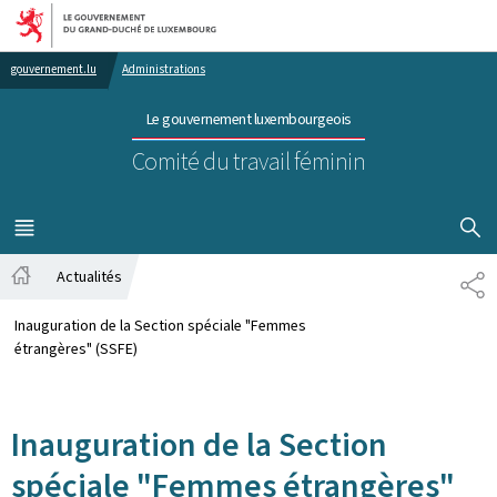
Aller au menu principal
Aller au contenu
gouvernement.lu
Administrations
Le gouvernement luxembourgeois
Comité du travail féminin
AFFICHER
MENU
PRINCIPAL
Actualités
PA
Accueil
Inauguration de la Section spéciale "Femmes
étrangères" (SSFE)
Inauguration de la Section
spéciale "Femmes étrangères"