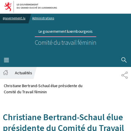
Aller au menu principal
Aller au contenu
gouvernement.lu
Administrations
Le gouvernement luxembourgeois
Comité du travail féminin
AFFICHER
MENU
PRINCIPAL
Actualités
PA
Accueil
Christiane Bertrand-Schaul élue présidente du
Comité du Travail féminin
Christiane Bertrand-Schaul élue
présidente du Comité du Travail