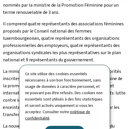
nommés par la ministre de la Promotion Féminine pour un
terme renouvelable de 3 ans.
Il comprend quatre représentants des associations féminines
proposés par le Conseil national des femmes
luxembourgeoises, quatre représentants des organisations
professionnelles des employeurs, quatre représentants des
organisations syndicales les plus représentatives sur le plan
national et 9 représentants du gouvernement.
La ministre de la Promotion féminine a rappelé les priorités
Ce site utilise des cookies essentiels
inscrites dans l'accord de coalition concernant le domaine de
nécessaires à son bon fonctionnement, sans
la promotion féminine et les engagements nationaux et
usage de données à caractère personnel, et
internationaux en cours. Elle a abordé les sujets suivants: lutte
ne pouvant pas être refusés. Des cookies non
essentiels sont utilisés à des fins statistiques
contre le harcèlement sexuel, protection des femmes
et seront activés uniquement si vous les
enceintes, partage de la charge de la preuve et étude sur les
acceptez. Consulter notre
politique de
transferts sociaux.
confidentialité
.
La nouvelle présidente a proposé d'inscrire les travaux du