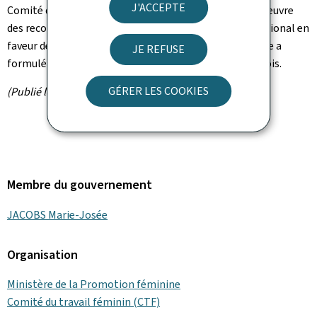
J'ACCEPTE
Comité du Travail féminin dans le cadre de la mise en œuvre
des recommandations concernant le Plan d'action national en
faveur de l'emploi que le Conseil de l'Union européenne a
JE REFUSE
formulé à l'attention du gouvernement luxembourgeois.
GÉRER LES COOKIES
(Publié le 31 mars 2000)
Membre du gouvernement
JACOBS Marie-Josée
Organisation
Ministère de la Promotion féminine
Comité du travail féminin (CTF)